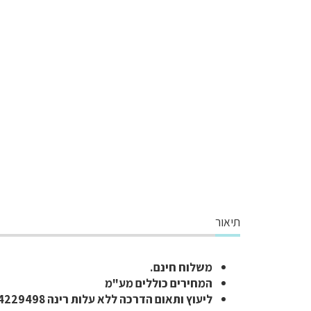
תיאור
משלוח חינם.
המחירים כוללים מע"מ
ליעוץ ותאום הדרכה ללא עלות רינה 054-4229498 (יועצת החלקות מבית