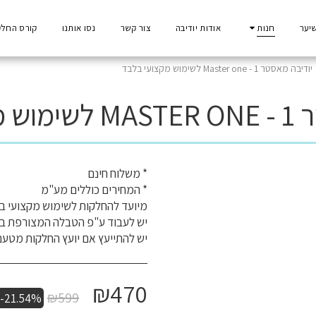
יער
חנות
אודות יודיבה
צור קשר
נסו אותנו
קורס החלק
יודיבה מאסטר 1 - Master one לשימוש מקצועי בלבד
י בלבד
יש להתייעץ אם יועץ החלקות מטעם
₪
470
₪
599
-21.54%